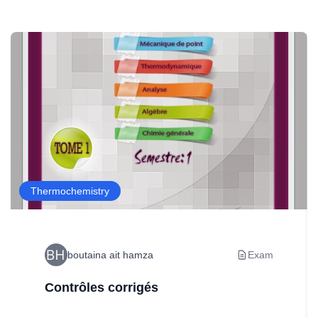
Thermochemistry
boutaina ait hamza
Exam
Contrôles corrigés